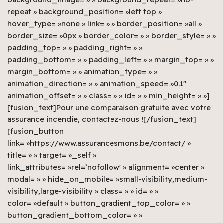
repeat » background_position= »left top »
hover_type= »none » link= » » border_position= »all »
border_size= »0px » border_color= » » border_style= » »
padding_top= » » padding_right= » »
padding_bottom= » » padding_left= » » margin_top= » »
margin_bottom= » » animation_type= » »
animation_direction= » » animation_speed= »0.1″
animation_offset= » » class= » » id= » » min_height= » »]
[fusion_text]Pour une comparaison gratuite avec votre
assurance incendie, contactez-nous ![/fusion_text]
[fusion_button
link= »https://www.assurancesmons.be/contact/ »
title= » » target= »_self »
link_attributes= »rel=’nofollow' » alignment= »center »
modal= » » hide_on_mobile= »small-visibility,medium-
visibility,large-visibility » class= » » id= » »
color= »default » button_gradient_top_color= » »
button_gradient_bottom_color= » »