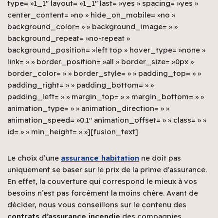
type= »1_1″ layout= »1_1″ last= »yes » spacing= »yes »
center_content= »no » hide_on_mobile= »no »
background_color= » » background_image= » »
background_repeat= »no-repeat »
background_position= »left top » hover_type= »none »
link= » » border_position= »all » border_size= »0px »
border_color= » » border_style= » » padding_top= » »
padding_right= » » padding_bottom= » »
padding_left= » » margin_top= » » margin_bottom= » »
animation_type= » » animation_direction= » »
animation_speed= »0.1″ animation_offset= » » class= » »
id= » » min_height= » »][fusion_text]
Le choix d’une
assurance habitation
ne doit pas
uniquement se baser sur le prix de la prime d’assurance.
En effet, la couverture qui correspond le mieux à vos
besoins n’est pas forcément la moins chère. Avant de
décider, nous vous conseillons sur le contenu des
contrats d’assurance incendie
des compagnies