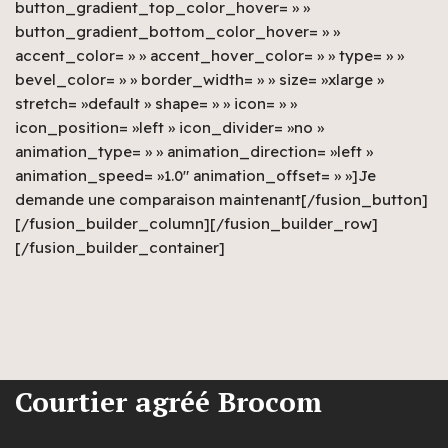
button_gradient_top_color_hover= » »
button_gradient_bottom_color_hover= » »
accent_color= » » accent_hover_color= » » type= » »
bevel_color= » » border_width= » » size= »xlarge »
stretch= »default » shape= » » icon= » »
icon_position= »left » icon_divider= »no »
animation_type= » » animation_direction= »left »
animation_speed= »1.0″ animation_offset= » »]Je
demande une comparaison maintenant[/fusion_button]
[/fusion_builder_column][/fusion_builder_row]
[/fusion_builder_container]
Courtier agréé Brocom