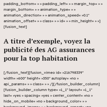
padding_bottom= » » padding_left= » » margin_top= » »
margin_bottom= » » animation_type= » »
animation_direction= » » animation_speed= »0.1″
animation_offset= » » class= » » id= » » min_height= » »]
[fusion_text]
A titre d’exemple, voyez la
publicité des AG assurances
pour la top habitation
[/fusion_text][fusion_vimeo id= »216798339″
width= »600″ height= »350″ autoplay= »no »
api_params= » » class= » » /][/fusion_builder_column]
[fusion_builder_column type= »1_1″ layout= »1_1″
last= »yes » spacing= »yes » center_content= »no »
hide_on_mobile= »no » background_color= » »
background_image= » » background_repeat= »no-