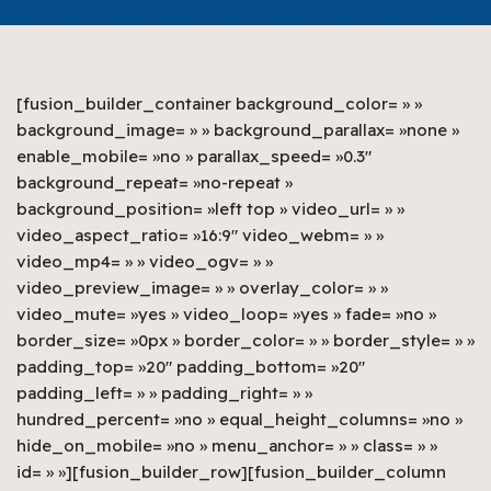
[fusion_builder_container background_color= » »
background_image= » » background_parallax= »none »
enable_mobile= »no » parallax_speed= »0.3″
background_repeat= »no-repeat »
background_position= »left top » video_url= » »
video_aspect_ratio= »16:9″ video_webm= » »
video_mp4= » » video_ogv= » »
video_preview_image= » » overlay_color= » »
video_mute= »yes » video_loop= »yes » fade= »no »
border_size= »0px » border_color= » » border_style= » »
padding_top= »20″ padding_bottom= »20″
padding_left= » » padding_right= » »
hundred_percent= »no » equal_height_columns= »no »
hide_on_mobile= »no » menu_anchor= » » class= » »
id= » »][fusion_builder_row][fusion_builder_column