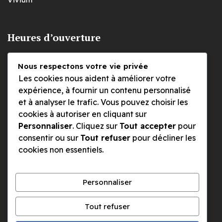
Heures d’ouverture
Nous respectons votre vie privée
Lundi
Les cookies nous aident à améliorer votre
09h00 à 12h30
expérience, à fournir un contenu personnalisé
et à analyser le trafic. Vous pouvez choisir les
cookies à autoriser en cliquant sur
Mardi, mercredi et jeudi
Personnaliser
. Cliquez sur
Tout accepter
pour
09h00 à 12h30 et 14h à 17H
consentir ou sur
Tout refuser
pour décliner les
cookies non essentiels.
Le vendredi
09h00 à 12h30
Personnaliser
Les lundis et vendredi après-midi, nous travaillons à
Tout refuser
bureaux fermés. Nous pouvons bien entendu fixer un