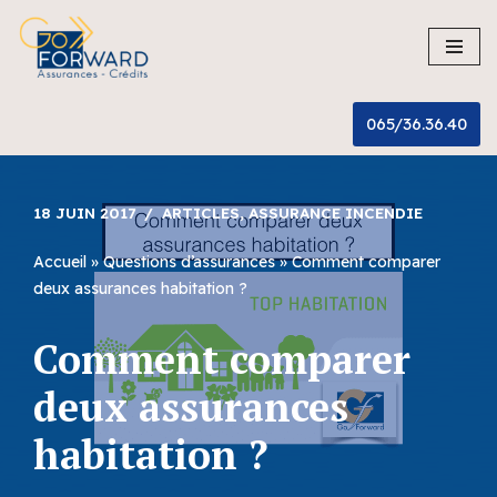
Aller
au
contenu
065/36.36.40
18 JUIN 2017
ARTICLES
,
ASSURANCE INCENDIE
Accueil
»
Questions d’assurances
»
Comment comparer
deux assurances habitation ?
Comment comparer
deux assurances
habitation ?