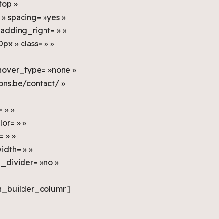
top »
 » spacing= »yes »
adding_right= » »
x » class= » »
 hover_type= »none »
mons.be/contact/ »
= » »
or= » »
 » »
idth= » »
on_divider= »no »
on_builder_column]