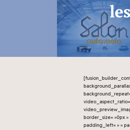
le
[fusion_builder_con
background_parallax
background_repeat= 
video_aspect_ratio=
video_preview_image
border_size= »0px »
padding_left= » » p