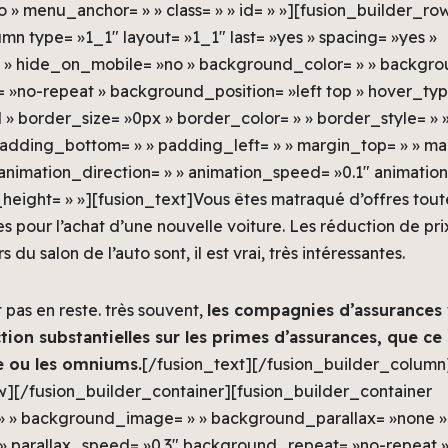
» menu_anchor= » » class= » » id= » »][fusion_builder_ro
mn type= »1_1″ layout= »1_1″ last= »yes » spacing= »yes »
 » hide_on_mobile= »no » background_color= » » backgr
no-repeat » background_position= »left top » hover_type=
l » border_size= »0px » border_color= » » border_style= »
padding_bottom= » » padding_left= » » margin_top= » » ma
animation_direction= » » animation_speed= »0.1″ animation
n_height= » »][fusion_text]Vous êtes matraqué d’offres tout
es pour l’achat d’une nouvelle voiture. Les réduction de pri
s du salon de l’auto sont, il est vrai, très intéressantes.
 pas en reste. très souvent,
les compagnies d’assurances
tion substantielles sur les primes d’assurances, que ce 
le ou les omniums.
[/fusion_text][/fusion_builder_column
w][/fusion_builder_container][fusion_builder_container
» » background_image= » » background_parallax= »none »
» parallax_speed= »0.3″ background_repeat= »no-repeat 