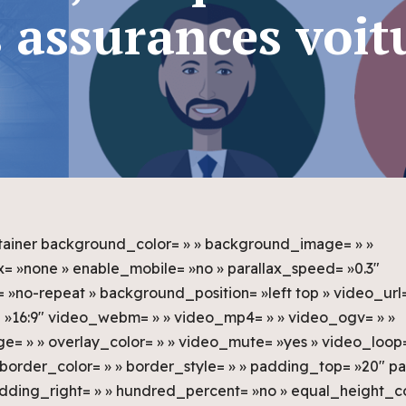
s assurances voit
tainer background_color= » » background_image= » »
= »none » enable_mobile= »no » parallax_speed= »0.3″
»no-repeat » background_position= »left top » video_url=
 »16:9″ video_webm= » » video_mp4= » » video_ogv= » »
= » » overlay_color= » » video_mute= »yes » video_loop=
 border_color= » » border_style= » » padding_top= »20″ 
adding_right= » » hundred_percent= »no » equal_height_c