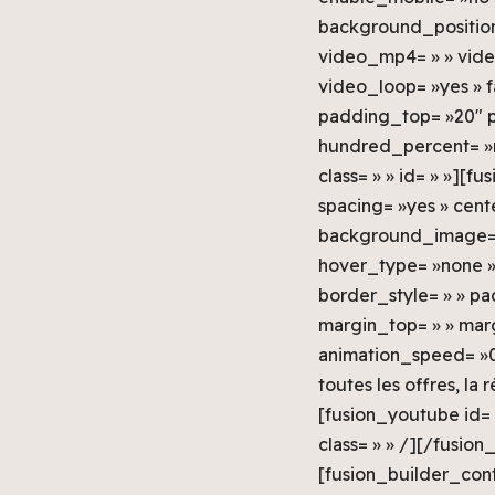
background_position=
video_mp4= » » vide
video_loop= »yes » f
padding_top= »20″ p
hundred_percent= »n
class= » » id= » »][
spacing= »yes » cen
background_image= »
hover_type= »none » 
border_style= » » p
margin_top= » » marg
animation_speed= »0.
toutes les offres, la
[fusion_youtube id=
class= » » /][/fusi
[fusion_builder_cont