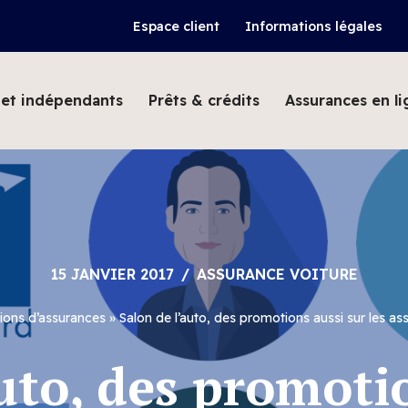
Espace client
Informations légales
et indépendants
Prêts & crédits
Assurances en li
15 JANVIER 2017
ASSURANCE VOITURE
ions d’assurances
»
Salon de l’auto, des promotions aussi sur les as
uto, des promoti