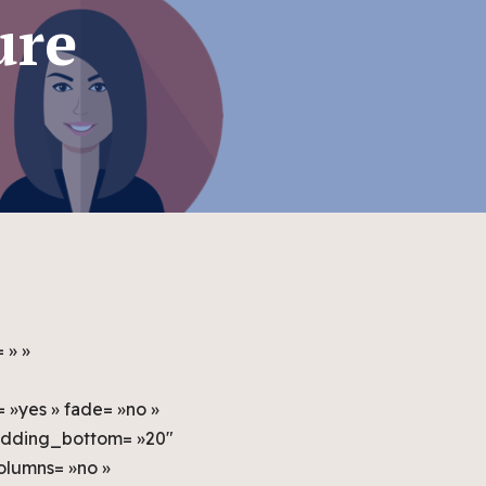
ure
 » »
 »yes » fade= »no »
padding_bottom= »20″
olumns= »no »