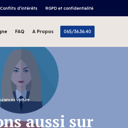
Conflits d’intérêts
RGPD et confidentialité
065/36.36.40
gne
FAQ
A Propos
surances voiture
ons aussi sur