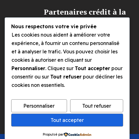
Partenaires crédit à la
consommation
Nous respectons votre vie privée
Les cookies nous aident à améliorer votre
expérience, à fournir un contenu personnalisé
Elantis / AlphaCredit
et à analyser le trafic. Vous pouvez choisir les
cookies à autoriser en cliquant sur
Partenaires crédit
Personnaliser
. Cliquez sur
Tout accepter
pour
hypothécairen
consentir ou sur
Tout refuser
pour décliner les
cookies non essentiels.
CKV / Credimo
Personnaliser
Tout refuser
Tout accepter
Propulsé par