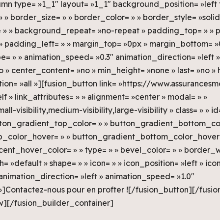
mn type= »1_1″ layout= »1_1″ background_position= »left 
» border_size= » » border_color= » » border_style= »solid
 » background_repeat= »no-repeat » padding_top= » » p
 padding_left= » » margin_top= »0px » margin_bottom= »0p
pe= » » animation_speed= »0.3″ animation_direction= »left »
 » center_content= »no » min_height= »none » last= »no »
ition= »all »][fusion_button link= »https://www.assurances
self » link_attributes= » » alignment= »center » modal= » »
-visibility,medium-visibility,large-visibility » class= » » id
utton_gradient_top_color= » » button_gradient_bottom_col
_color_hover= » » button_gradient_bottom_color_hover=
cent_hover_color= » » type= » » bevel_color= » » border_w
ch= »default » shape= » » icon= » » icon_position= »left » ic
animation_direction= »left » animation_speed= »1.0″
»]Contactez-nous pour en profter ![/fusion_button][/fusi
w][/fusion_builder_container]