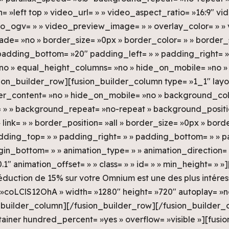
 »left top » video_url= » » video_aspect_ratio= »16:9″ v
o_ogv= » » video_preview_image= » » overlay_color= » »
ade= »no » border_size= »0px » border_color= » » border_s
adding_bottom= »20″ padding_left= » » padding_right= »
o » equal_height_columns= »no » hide_on_mobile= »no »
fusion_builder_row][fusion_builder_column type= »1_1″ layou
ter_content= »no » hide_on_mobile= »no » background_col
 » background_repeat= »no-repeat » background_position
link= » » border_position= »all » border_size= »0px » bord
adding_top= » » padding_right= » » padding_bottom= » » p
in_bottom= » » animation_type= » » animation_direction= 
1″ animation_offset= » » class= » » id= » » min_height= » »
 réduction de 15% sur votre Omnium est une des plus intére
 »coLClS12OhA » width= »1280″ height= »720″ autoplay= »n
on_builder_column][/fusion_builder_row][/fusion_builder_
ainer hundred_percent= »yes » overflow= »visible »][fusi