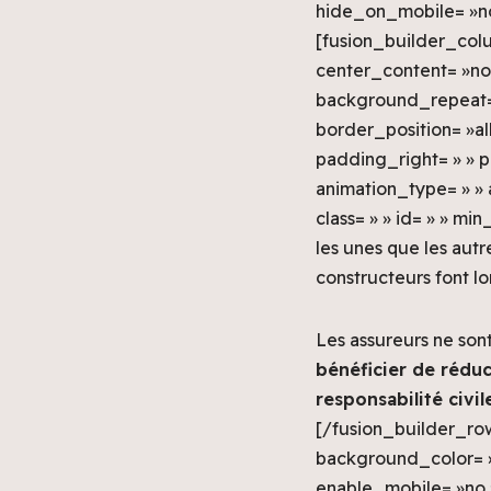
hide_on_mobile= »no 
[fusion_builder_colu
center_content= »no
background_repeat= »
border_position= »al
padding_right= » » 
animation_type= » » 
class= » » id= » » mi
les unes que les autr
constructeurs font lor
Les assureurs ne sont
bénéficier de réduc
responsabilité civi
[/fusion_builder_ro
background_color= 
enable_mobile= »no 