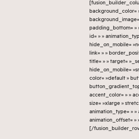
[fusion_builder_colu
background_color= » 
background_image= »
padding_bottom= » »
id= » » animation_ty
hide_on_mobile= »no
link= » » border_pos
title= » » target= »_
hide_on_mobile= »small
color= »default » b
button_gradient_top
accent_color= » » ac
size= »xlarge » stret
animation_type= » » 
animation_offset= » 
[/fusion_builder_ro