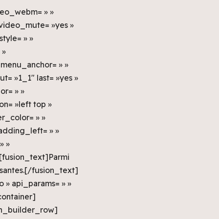
ideo_webm= » »
 video_mute= »yes »
tyle= » »
 »
 menu_anchor= » »
t= »1_1″ last= »yes »
or= » »
= »left top »
er_color= » »
adding_left= » »
» »
][fusion_text]Parmi
ssantes.[/fusion_text]
o » api_params= » »
container]
on_builder_row]