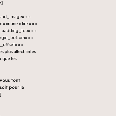
w]
ound_image= » »
 »none » link= » »
 » padding_top= » »
rgin_bottom= » »
_offset= » »
es plus alléchantes
x que les
 vous font
soit pour la
]
»