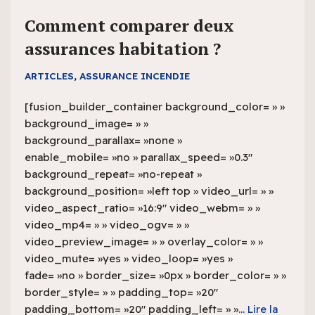
Comment comparer deux
assurances habitation ?
ARTICLES
,
ASSURANCE INCENDIE
[fusion_builder_container background_color= » »
background_image= » »
background_parallax= »none »
enable_mobile= »no » parallax_speed= »0.3″
background_repeat= »no-repeat »
background_position= »left top » video_url= » »
video_aspect_ratio= »16:9″ video_webm= » »
video_mp4= » » video_ogv= » »
video_preview_image= » » overlay_color= » »
video_mute= »yes » video_loop= »yes »
fade= »no » border_size= »0px » border_color= » »
border_style= » » padding_top= »20″
padding_bottom= »20″ padding_left= » »…
Lire la