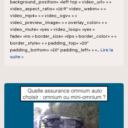
background_position= »left top » video_url= » »
video_aspect_ratio= »16:9″ video_webm= » »
video_mp4= » » video_ogv= » »
video_preview_image= » » overlay_color= » »
video_mute= »yes » video_loop= »yes »
fade= »no » border_size= »0px » border_color= » »
border_style= » » padding_top= »20″
padding_bottom= »20″ padding_left= » »…
Lire la
suite »