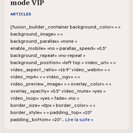
mode VIP
ARTICLES
[fusion_builder_container background_color= » »
background_image= » »
background_parallax= »none »
enable_mobile= »no » parallax_speed= »0.3″
background_repeat= »no-repeat »
background_position= »left top » video_url= » »
video_aspect_ratio= »16:9″ video_webm= » »
video_mp4= » » video_ogv= » »
video_preview_image= » » overlay_color= » »
overlay_opacity= »0.5″ video_mute= »yes »
video_loop= »yes » fade= »no »
border_size= »0px » border_color= » »
border_style= » » padding_top= »20″
padding_bottom= »20″…
Lire la suite »