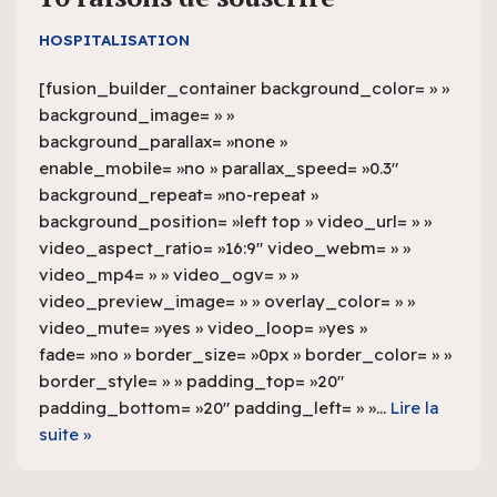
HOSPITALISATION
[fusion_builder_container background_color= » »
background_image= » »
background_parallax= »none »
enable_mobile= »no » parallax_speed= »0.3″
background_repeat= »no-repeat »
background_position= »left top » video_url= » »
video_aspect_ratio= »16:9″ video_webm= » »
video_mp4= » » video_ogv= » »
video_preview_image= » » overlay_color= » »
video_mute= »yes » video_loop= »yes »
fade= »no » border_size= »0px » border_color= » »
border_style= » » padding_top= »20″
padding_bottom= »20″ padding_left= » »…
Lire la
suite »