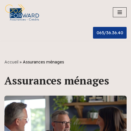
Aller
au
contenu
065/36.36.40
Accueil
»
Assurances ménages
Assurances ménages