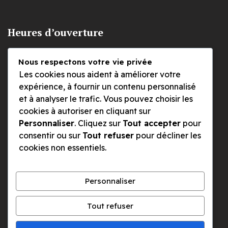
Heures d’ouverture
Nous respectons votre vie privée
Lundi
Les cookies nous aident à améliorer votre
09h00 à 12h30
expérience, à fournir un contenu personnalisé
et à analyser le trafic. Vous pouvez choisir les
cookies à autoriser en cliquant sur
Mardi, mercredi et jeudi
Personnaliser
. Cliquez sur
Tout accepter
pour
09h00 à 12h30 et 14h à 17H
consentir ou sur
Tout refuser
pour décliner les
cookies non essentiels.
Le vendredi
09h00 à 12h30
Personnaliser
Les lundis et vendredi après-midi, nous travaillons à
Tout refuser
bureaux fermés. Nous pouvons bien entendu fixer un
rendez-vous au bureau ou chez vous à tout autre